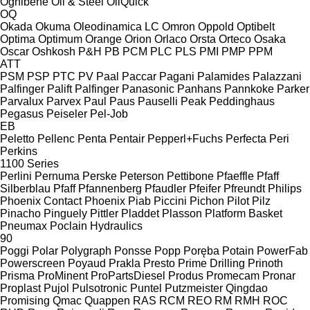
Ognibene
Oil & Steel
OilQuick
OQ
Okada
Okuma
Oleodinamica LC
Omron
Oppold
Optibelt
Optima
Optimum
Orange
Orion
Orlaco
Orsta
Orteco
Osaka
Oscar
Oshkosh
P&H
PB
PCM
PLC
PLS
PMI
PMP
PPM
ATT
PSM
PSP
PTC
PV
Paal
Paccar
Pagani
Palamides
Palazzani
Palfinger Palift
Palfinger
Panasonic
Panhans
Pannkoke
Parker
Parvalux
Parvex
Paul
Paus
Pauselli
Peak
Peddinghaus
Pegasus
Peiseler
Pel-Job
EB
Peletto
Pellenc
Penta
Pentair
Pepperl+Fuchs
Perfecta
Peri
Perkins
1100 Series
Perlini
Pernuma
Perske
Peterson
Pettibone
Pfaeffle
Pfaff
Silberblau
Pfaff
Pfannenberg
Pfaudler
Pfeifer
Pfreundt
Philips
Phoenix Contact
Phoenix
Piab
Piccini
Pichon
Pilot
Pilz
Pinacho
Pinguely
Pittler
Pladdet
Plasson
Platform Basket
Pneumax
Poclain Hydraulics
90
Poggi
Polar
Polygraph
Ponsse
Popp
Poręba
Potain
PowerFab
Powerscreen
Poyaud
Prakla
Presto
Prime Drilling
Prinoth
Prisma
ProMinent
ProPartsDiesel
Produs
Promecam
Pronar
Proplast
Pujol
Pulsotronic
Puntel
Putzmeister
Qingdao
Promising
Qmac
Quappen
RAS
RCM
REO
RM
RMH
ROC