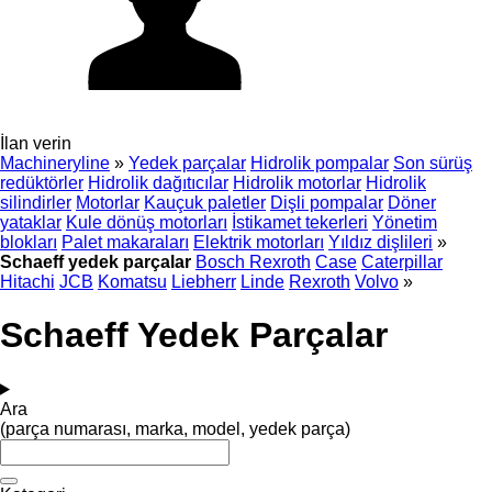
İlan verin
Machineryline
»
Yedek parçalar
Hidrolik pompalar
Son sürüş
redüktörler
Hidrolik dağıtıcılar
Hidrolik motorlar
Hidrolik
silindirler
Motorlar
Kauçuk paletler
Dişli pompalar
Döner
yataklar
Kule dönüş motorları
İstikamet tekerleri
Yönetim
blokları
Palet makaraları
Elektrik motorları
Yıldız dişlileri
»
Schaeff yedek parçalar
Bosch Rexroth
Case
Caterpillar
Hitachi
JCB
Komatsu
Liebherr
Linde
Rexroth
Volvo
»
Schaeff Yedek Parçalar
Ara
(parça numarası, marka, model, yedek parça)