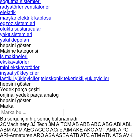
soğutma sistemleri
radyatörler
ventilatörler
elektrik
marşlar
elektrik kablosu
egzoz sistemleri
oluklu susturucular
yakıt sistemleri
yakıt depoları
hepsini göster
Makine kategorisi
iş makineleri
ekskavatörler
mini ekskavatörler
inşaat yükleyiciler
lastikli yükleyiciler
teleskopik tekerlekli yükleyiciler
hepsini göster
Yedek parça çeşiti
orijinal yedek parça
analog
hepsini göster
Marka
Bu sorgu için hiç sonuç bulunamadı
2CMachinery
3J Tech
3M
A.TOM
AB
ABB
ABC
ABG
ABI
ABL
ABM
ACM
AEG
AGCO
AGile
AIM
AKE
AKG
AMF
AMK
APC
ARI-Armaturen
ARO
ASA
ASEA
ATB
ATC
ATM
ATN
ATS
AVK