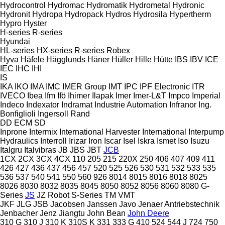
Hydrocontrol
Hydromac
Hydromatik
Hydrometal
Hydronic
Hydronit
Hydropa
Hydropack
Hydros
Hydrosila
Hypertherm
Hypro
Hyster
H-series
R-series
Hyundai
HL-series
HX-series
R-series
Robex
Hyva
Häfele
Hägglunds
Häner
Hüller Hille
Hütte
IBS
IBV
ICE
IEC
IHC
IHI
IS
IKA
IKO
IMA
IMC
IMER Group
IMT
IPC
IPF Electronic
ITR
IVECO
Ibea
Ifm
Ifö
Ihimer
Ilapak
Imer
Imer-L&T
Impco
Imperial
Indeco
Indexator
Indramat
Industrie Automation
Infranor
Ing.
Bonfiglioli
Ingersoll Rand
DD
ECM
SD
Inprone
Intermix
International Harvester
International
Interpump
Hydraulics
Interroll
Irizar
Iron
Iscar
Isel
Iskra
Ismet
Iso
Isuzu
Italgru
Italvibras
JB
JBS
JBT
JCB
1CX
2CX
3CX
4CX
110
205
215
220X
250
406
407
409
411
426
427
436
437
456
457
520
525
526
530
531
532
533
535
536
537
540
541
550
560
926
8014
8015
8016
8018
8025
8026
8030
8032
8035
8045
8050
8052
8056
8060
8080
G-
Series
JS
JZ
Robot
S-Series
TM
VMT
JKF
JLG
JSB
Jacobsen
Janssen
Javo
Jenaer Antriebstechnik
Jenbacher
Jenz
Jiangtu
John Bean
John Deere
310 G
310 J
310 K
310S K
331
333 G
410
524
544 J
724
750