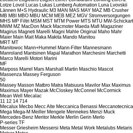
Lotze
Lovol
Lucas
Lukas
Lumberg Automation
Luna
Lvovskii
Lännen
M+S Hydraulic
M3
MAN
MAS
MAY
MAZ
MB Crusher
MB
MBI
MBO
MBU
MCM
MEB
MEZ
MGV Stromversorgungen
MHS
MP Filtri
MSM
MST
MTM Power
MTS
MTU
MW-Schickart
MWM
MZ
MacDon
Mack
Macmoter
Maeda
Mafi
Magaziner
Magirus
Magneti Marelli
Magni
Mahle Original
Maho
Mahr
Maier
Main
Mait
Maka
Makita
Mando
Manitou
MRT
MT
Manitowoc
Mann+Hummel
Mann-Filter
Mannesmann
Manroland
Mantsinen
Mapal
Marathon
Marchesini
Marchetti
Marco
Marelli Motori
Marini
MF
Marposs
Marrel
Mars
Marshall
Martin
Maschio
Mascot
Massenza
Massey Ferguson
50
Massey
Masson
Matbro
Matra
Matsuura
Mavilor
Max
Maximus
Maximus
Mayer
Mazak
McCloskey
McConnel
McCormick
Mean Well
Mecalac
11
12
14
714
Mecalux
Mecbo
Mecc Alte
Meccanica Benassi
Meccanotecnica
Mega
Mega-M
Meiller
Mengele
Mennekes
Menzi Muck
Mercedes-Benz
Meritor
Merkle
Merlin Gerin
Merlo
P-series
TF
Messer Griesheim
Messersi
Meta
Metal Work
Metalubs
Metaris