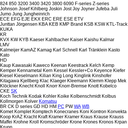
824
850
3200
3400
3420
3800
6090
F-series
Z-series
Johnson
Josef Kihlberg
Joskin
Jost
Joy
Joyner
Jufeba
Juli
Jumo
Jung
Jungheinrich
ECE
EFG
EJE
EKX
ERC
ERE
ESE
ETV
Junttan
Jörgensen
KBA
KEB
KMP Brand
KSB
KSW
KTL-Track
KUKA
KR
KVX
KW
KYB
Kaeser
Kahlbacher
Kaiser
Kaishu
Kalmar
LMV
Kalmeijer
KamAZ
Kamag
Karl Schnell
Karl Tränklein
Kasto
Kato
HD
Kaup
Kawasaki
Kaweco
Keenan
Keestrack
Kelch
Kemp
Kemper
Kennametal
Kern
Kessel
Kessler+Co
Keyence
Kiefer
Kiesel
Kieselmann
Kilian
King Long
Kinglink
Kinshofer
Kitagawa
Kjellberg
Klac
Klaeger
Kleemann
Klemm
Klepp Mek
Klöckner
Knecht
Knoll
Knorr
Knorr-Bremse
Knott
Kobelco
CKE
SK
Koch Technik
Kodak
Kohler
Koike
Kolbenschmidt
Kolbus
Kollmorgen
Kolver
Komatsu
BR
CK
D series
GD
HD
HM
PC
PW
WA
WB
Komet
Komplet
Komptech
Konecranes
Koni
Kontron
Konvekta
Koop
KrAZ
Kracht
Kraft
Kramer
Kramer
Kraus
Krause
Krauss
Maffei
Krohne
Kroll
Kromschröder
Krone
Krones
Kronos
Krpan
Krupp