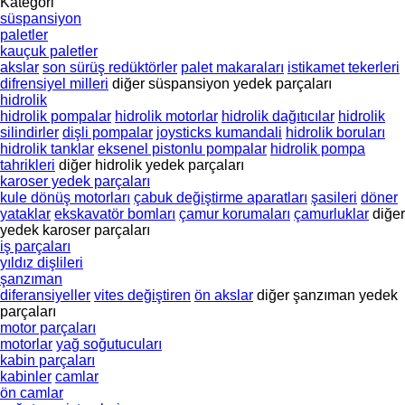
Kategori
süspansiyon
paletler
kauçuk paletler
akslar
son sürüş redüktörler
palet makaraları
istikamet tekerleri
difrensiyel milleri
diğer süspansiyon yedek parçaları
hidrolik
hidrolik pompalar
hidrolik motorlar
hidrolik dağıtıcılar
hidrolik
silindirler
dişli pompalar
joysticks kumandali
hidrolik boruları
hidrolik tanklar
eksenel pistonlu pompalar
hidrolik pompa
tahrikleri
diğer hidrolik yedek parçaları
karoser yedek parçaları
kule dönüş motorları
çabuk değiştirme aparatları
şasileri
döner
yataklar
ekskavatör bomları
çamur korumaları
çamurluklar
diğer
yedek karoser parçaları
iş parçaları
yıldız dişlileri
şanzıman
diferansiyeller
vites değiştiren
ön akslar
diğer şanzıman yedek
parçaları
motor parçaları
motorlar
yağ soğutucuları
kabin parçaları
kabinler
camlar
ön camlar