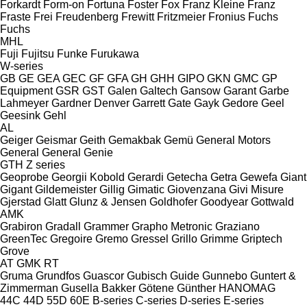
Forkardt
Form-on
Fortuna
Foster
Fox
Franz Kleine
Franz
Fraste
Frei
Freudenberg
Frewitt
Fritzmeier
Fronius
Fuchs
Fuchs
MHL
Fuji
Fujitsu
Funke
Furukawa
W-series
GB
GE
GEA
GEC
GF
GFA
GH
GHH
GIPO
GKN
GMC
GP
Equipment
GSR
GST
Galen
Galtech
Gansow
Garant
Garbe
Lahmeyer
Gardner Denver
Garrett
Gate
Gayk
Gedore
Geel
Geesink
Gehl
AL
Geiger
Geismar
Geith
Gemakbak
Gemü
General Motors
General
General
Genie
GTH
Z series
Geoprobe
Georgii Kobold
Gerardi
Getecha
Getra
Gewefa
Giant
Gigant
Gildemeister
Gillig
Gimatic
Giovenzana
Givi Misure
Gjerstad
Glatt
Glunz & Jensen
Goldhofer
Goodyear
Gottwald
AMK
Grabiron
Gradall
Grammer
Grapho Metronic
Graziano
GreenTec
Gregoire
Gremo
Gressel
Grillo
Grimme
Griptech
Grove
AT
GMK
RT
Gruma
Grundfos
Guascor
Gubisch
Guide
Gunnebo
Guntert &
Zimmerman
Gusella Bakker
Götene
Günther
HANOMAG
44C
44D
55D
60E
B-series
C-series
D-series
E-series