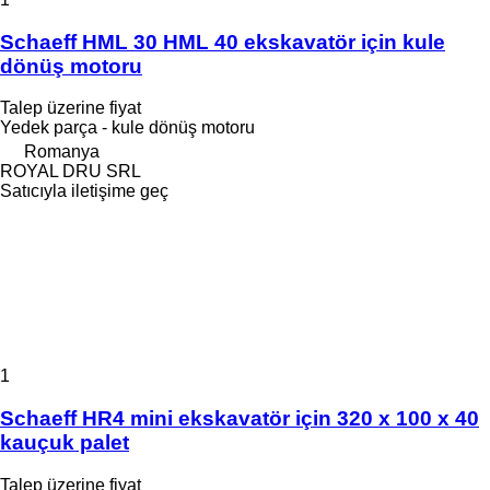
Schaeff HML 30 HML 40 ekskavatör için kule
dönüş motoru
Talep üzerine fiyat
Yedek parça - kule dönüş motoru
Romanya
ROYAL DRU SRL
Satıcıyla iletişime geç
1
Schaeff HR4 mini ekskavatör için 320 x 100 x 40
kauçuk palet
Talep üzerine fiyat