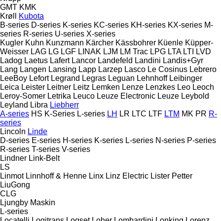
GMT
KMK
Krøll
Kubota
B-series
D-series
K-series
KC-series
KH-series
KX-series
M-
series
R-series
U-series
X-series
Kugler
Kuhn
Kunzmann
Kärcher
Kässbohrer
Küenle
Küpper-
Weisser
LAG
LG
LGF
LINAK
LJM
LM Trac
LPG
LTA
LTI
LVD
Ladog
Laetus
Lafert
Lancor
Landefeld
Landini
Landis+Gyr
Lang
Langen
Lansing
Lapp
Larzep
Lasco
Le Cosinus
Lebrero
LeeBoy
Lefort
Legrand
Legras
Leguan
Lehnhoff
Leibinger
Leica
Leister
Leitner
Leitz
Lemken
Lenze
Lenzkes
Leo
Leoch
Leroy-Somer
Letrika
Leuco
Leuze Electronic
Leuze
Leybold
Leyland
Libra
Liebherr
A-series
HS
K-Series
L-series
LH
LR
LTC
LTF
LTM
MK
PR
R-
series
Lincoln
Linde
D-series
E-series
H-series
K-series
L-series
N-series
P-series
R-series
T-series
V-series
Lindner
Link-Belt
LS
Linmot
Linnhoff & Henne
Linx
Linz Electric
Lister Petter
LiuGong
CLG
Ljungby Maskin
L-series
Locatelli
Logitrans
Logset
Loher
Lombardini
Lonking
Lorenz