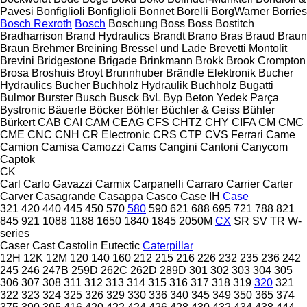
Pavesi
Bonfiglioli
Bonfiglioli
Bonnet
Borelli
BorgWarner
Borries
Bosch Rexroth
Bosch
Boschung
Boss
Boss
Bostitch
Bradharrison
Brand Hydraulics
Brandt
Brano
Bras
Braud
Braun
Braun
Brehmer
Breining
Bressel und Lade
Brevetti Montolit
Brevini
Bridgestone
Brigade
Brinkmann
Brokk
Brook Crompton
Brosa
Broshuis
Broyt
Brunnhuber
Brändle Elektronik
Bucher
Hydraulics
Bucher
Buchholz Hydraulik
Buchholz
Bugatti
Bulmor
Burster
Busch
Busck
BvL
Byp Beton Yedek Parça
Bystronic
Bäuerle
Böcker
Böhler
Büchler & Geiss
Bühler
Bürkert
CAB
CAI
CAM
CEAG
CFS
CHTZ
CHY
CIFA
CM
CMC
CME
CNC
CNH
CR Electronic
CRS
CTP
CVS Ferrari
Came
Camion
Camisa
Camozzi
Cams
Cangini
Cantoni
Canycom
Captok
CK
Carl
Carlo Gavazzi
Carmix
Carpanelli
Carraro
Carrier
Carter
Carver
Casagrande
Casappa
Casco
Case IH
Case
321
420
440
445
450
570
580
590
621
688
695
721
788
821
845
921
1088
1188
1650
1840
1845
2050M
CX
SR
SV
TR
W-
series
Caser
Cast
Castolin Eutectic
Caterpillar
12H
12K
12M
120
140
160
212
215
216
226
232
235
236
242
245
246
247B
259D
262C
262D
289D
301
302
303
304
305
306
307
308
311
312
313
314
315
316
317
318
319
320
321
322
323
324
325
326
329
330
336
340
345
349
350
365
374