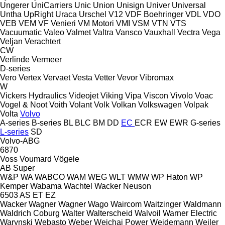
Ungerer
UniCarriers
Unic
Union
Unisign
Univer
Universal
Untha
UpRight
Uraca
Urschel
V12
VDF Boehringer
VDL
VDO
VEB
VEM
VF Venieri
VM Motori
VMI
VSM
VTN
VTS
Vacuumatic
Valeo
Valmet
Valtra
Vansco
Vauxhall
Vectra
Vega
Veljan
Verachtert
CW
Verlinde
Vermeer
D-series
Vero
Vertex
Vervaet
Vesta
Vetter
Vevor
Vibromax
W
Vickers Hydraulics
Videojet
Viking
Vipa
Viscon
Vivolo
Voac
Vogel & Noot
Voith
Volant
Volk
Volkan
Volkswagen
Volpak
Volta
Volvo
A-series
B-series
BL
BLC
BM
DD
EC
ECR
EW
EWR
G-series
L-series
SD
Volvo-ABG
6870
Voss
Voumard
Vögele
AB
Super
W&P
WA
WABCO
WAM
WEG
WLT
WMW
WP Haton
WP
Kemper
Wabama
Wachtel
Wacker Neuson
6503
AS
ET
EZ
Wacker
Wagner
Wagner
Wago
Waircom
Waitzinger
Waldmann
Waldrich Coburg
Walter
Walterscheid
Walvoil
Warner Electric
Warynski
Webasto
Weber
Weichai Power
Weidemann
Weiler