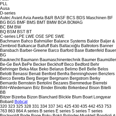
PLL
Ausa
D-series
Autec
Avant
Avia
Aweta
B&R
BASF
BCS
BDS Maschinen
BF
BG
BGS
BMF
BMS
BMT
BMW
BOA
BOMAG
BC
BM
BW
BQ
BSM
BST
BT
C-series
LPE
LWE
OSE
SPE
SWE
Bachmann
Bahco
Bahmüller
Balance Systems
Baldor
Baljer &
Zembrod
Balkancar
Balluff
Bals
Baltacıoğlu
Baltrotors
Banner
Bansbach
Barber-Greene
Barco
Barford
Base
Battenfeld
Bauer
BG
Bauknecht
Baumann
Baumaschinentechnik
Baumer
Baumüller
Be-Ge
BeA
BePe
Becker
Beckhoff
Beco
Bedford
Behr
Behringer
Beka-Max
Beko
Belarus
Belimo
Bell
Belle
Belos
Belotti
Benassi
Benati
Benford
Benfra
Benninghoven
Benzlers
Berco
Beretta
Berg
Berger
Bergmann
Bergstrom
Berky
Bernardo
Bernstein
Bertolini
Bezares
Biemmedue
Bierrebi
Bihl+Wiedemann
Bilz
Binder
Binotto
Birkenbeul
Bison
Bitelli
BB
Bitzer
Bizerba
Bizon
Blanchard
Blickle
Blum
Boart Longyear
Bobard
Bobcat
320
323
325
328
331
334
337
341
425
430
435
442
453
753
763
863
864
A series
B series
E series
S series
T series
Bockwoldt
Bode
Boge
Boku
Bokö
Bolinder-Munktell
Bondioli &