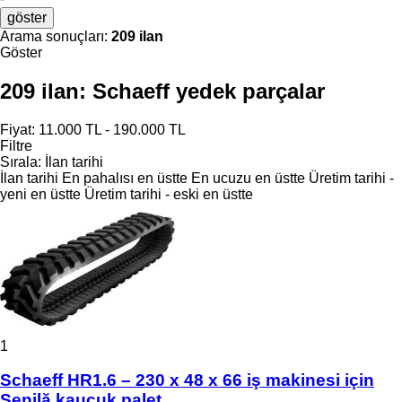
göster
Arama sonuçları:
209 ilan
Göster
209 ilan:
Schaeff yedek parçalar
Fiyat:
11.000 TL - 190.000 TL
Filtre
Sırala
:
İlan tarihi
İlan tarihi
En pahalısı en üstte
En ucuzu en üstte
Üretim tarihi -
yeni en üstte
Üretim tarihi - eski en üstte
1
Schaeff HR1.6 – 230 x 48 x 66 iş makinesi için
Șenilă kauçuk palet