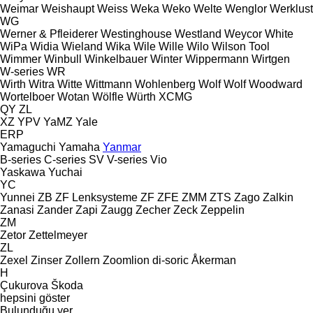
Weimar
Weishaupt
Weiss
Weka
Weko
Welte
Wenglor
Werklust
WG
Werner & Pfleiderer
Westinghouse
Westland
Weycor
White
WiPa
Widia
Wieland
Wika
Wile
Wille
Wilo
Wilson Tool
Wimmer
Winbull
Winkelbauer
Winter
Wippermann
Wirtgen
W-series
WR
Wirth
Witra
Witte
Wittmann
Wohlenberg
Wolf
Wolf
Woodward
Wortelboer
Wotan
Wölfle
Würth
XCMG
QY
ZL
XZ
YPV
YaMZ
Yale
ERP
Yamaguchi
Yamaha
Yanmar
B-series
C-series
SV
V-series
Vio
Yaskawa
Yuchai
YC
Yunnei
ZB
ZF Lenksysteme
ZF
ZFE
ZMM
ZTS
Zago
Zalkin
Zanasi
Zander
Zapi
Zaugg
Zecher
Zeck
Zeppelin
ZM
Zetor
Zettelmeyer
ZL
Zexel
Zinser
Zollern
Zoomlion
di-soric
Åkerman
H
Çukurova
Škoda
hepsini göster
Bulunduğu yer