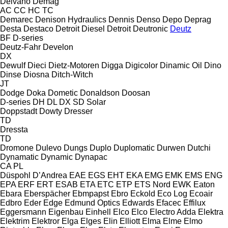
Delvano
Demag
AC
CC
HC
TC
Demarec
Denison Hydraulics
Dennis
Denso
Depo
Deprag
Desta
Destaco
Detroit Diesel
Detroit
Deutronic
Deutz
BF
D-series
Deutz-Fahr
Develon
DX
Dewulf
Dieci
Dietz-Motoren
Digga
Digicolor
Dinamic Oil
Dino
Dinse
Diosna
Ditch-Witch
JT
Dodge
Doka
Dometic
Donaldson
Doosan
D-series
DH
DL
DX
SD
Solar
Doppstadt
Dowty
Dresser
TD
Dressta
TD
Dromone
Dulevo
Dungs
Duplo
Duplomatic
Durwen
Dutchi
Dynamatic
Dynamic
Dynapac
CA
PL
Düspohl
D’Andrea
EAE
EGS
EHT
EKA
EMG
EMK
EMS
ENG
EPA
ERF
ERT
ESAB
ETA
ETC
ETP
ETS Nord
EWK
Eaton
Ebara
Eberspächer
Ebmpapst
Ebro
Eckold
Eco Log
Ecoair
Edbro
Eder
Edge
Edmund Optics
Edwards
Efacec
Effilux
Eggersmann
Eigenbau
Einhell
Elco
Elco
Electro Adda
Elektra
Elektrim
Elektror
Elga
Elges
Elin
Elliott
Elma
Elme
Elmo