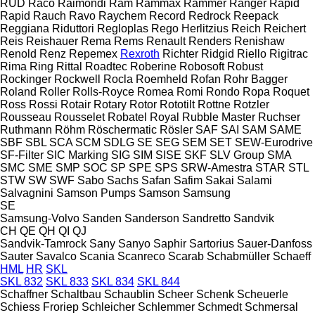
RUD
Raco
Raimondi
Ram
Rammax
Rammer
Ranger
Rapid
Rapid
Rauch
Ravo
Raychem
Record
Redrock
Reepack
Reggiana Riduttori
Regloplas
Rego Herlitzius
Reich
Reichert
Reis
Reishauer
Rema
Rems
Renault
Renders
Renishaw
Renold
Renz
Repemex
Rexroth
Richter
Ridgid
Riello
Rigitrac
Rima
Ring
Rittal
Roadtec
Roberine
Robosoft
Robust
Rockinger
Rockwell
Rocla
Roemheld
Rofan
Rohr Bagger
Roland
Roller
Rolls-Royce
Romea
Romi
Rondo
Ropa
Roquet
Ross
Rossi
Rotair
Rotary
Rotor
Rototilt
Rottne
Rotzler
Rousseau
Rousselet Robatel
Royal
Rubble Master
Ruchser
Ruthmann
Röhm
Röschermatic
Rösler
SAF
SAI
SAM
SAME
SBF
SBL
SCA
SCM
SDLG
SE
SEG
SEM
SET
SEW-Eurodrive
SF-Filter
SIC Marking
SIG
SIM
SISE
SKF
SLV Group
SMA
SMC
SME
SMP
SOC
SP
SPE
SPS
SRW-Amestra
STAR
STL
STW
SW
SWF
Sabo
Sachs
Safan
Safim
Sakai
Salami
Salvagnini
Samson Pumps
Samson
Samsung
SE
Samsung-Volvo
Sanden
Sanderson
Sandretto
Sandvik
CH
QE
QH
QI
QJ
Sandvik-Tamrock
Sany
Sanyo
Saphir
Sartorius
Sauer-Danfoss
Sauter
Savalco
Scania
Scanreco
Scarab
Schabmüller
Schaeff
HML
HR
SKL
SKL 832
SKL 833
SKL 834
SKL 844
Schaffner
Schaltbau
Schaublin
Scheer
Schenk
Scheuerle
Schiess Froriep
Schleicher
Schlemmer
Schmedt
Schmersal