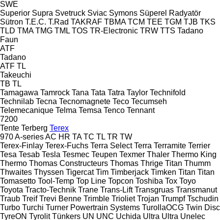
SWE
Superior
Supra
Svetruck
Sviac
Symons
Süperel Radyatör
Sütron
T.E.C.
T.Rad
TAKRAF
TBMA
TCM
TEE
TGM
TJB
TKS
TLD
TMA
TMG
TML
TOS
TR-Electronic
TRW
TTS
Tadano
Faun
ATF
Tadano
ATF
TL
Takeuchi
TB
TL
Tamagawa
Tamrock
Tana
Tata
Tatra
Taylor
Technifold
Technilab
Tecna
Tecnomagnete
Teco
Tecumseh
Telemecanique
Telma
Temsa
Tenco
Tennant
7200
Tente
Terberg
Terex
970
A-series
AC
HR
TA
TC
TL
TR
TW
Terex-Finlay
Terex-Fuchs
Terra Select
Terra
Terramite
Terrier
Tesa
Tesab
Tesla
Tesmec
Teupen
Texmer
Thaler
Thermo King
Thermo
Thomas Constructeurs
Thomas
Thrige Titan
Thumm
Thwaites
Thyssen
Tigercat
Tim
Timberjack
Timken
Titan
Titan
Tomasetto
Tool-Temp
Top Line
Topcon
Toshiba
Tox
Toyo
Toyota
Tracto-Technik
Trane
Trans-Lift
Transgruas
Transmanut
Traub
Treif
Trevi Benne
Trimble
Trioliet
Trojan
Trumpf
Tschudin
Turbo
Turchi
Turner Powertrain Systems
TurollaOCG
Twin Disc
TyreON
Tyrolit
Tünkers
UN
UNC
Uchida
Ultra
Ultra
Unelec