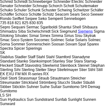
Schmid
Schmidt
Schneeberger
Schneider Electric
Schneider
Senator
Schneider
Schnupp
Schorch
Schott
Schuitemaker
Schuko
Schuler
Schunk
Schuster
Schwing
Schwitzer
Schäfer
Schäffer
Schüco
Schütte
Schütz
Seacom
Sears
Seco
Seewer
Rondo
Seiffert
Seipee
Seko
Semperit
Sennebogen
735
818
821
825
830
835
Sepro
Sequani
Sermac
Sgariboldi
Shantui
Shell
Shibaura
Shimadzu
Siba
Sichelschmidt
Sick
Siegmund
Siemens
Sigma
Siloking
Silvatec
Simai
Simex
Simma
Sirius
Sisu
Skytrak
Smac
Soco System
Socomec
Soilmec
Solar
Solaris
Solmec
Soma
Sommer
Sonnenschein
Soosan
Sovam
Spal
Sparex
Spectra
Spicer
Spierings
SK
Stabilus
Stadler
Staff
Stahl
Stahl
Stamford
Stanadyne
Standard
Stanko
Stankoimport
Stanley
Star
Stara
Starrag-
Heckert
Stauff
Stavostroj
Steelwrist
Steinbock
Steinel
Stephan
Sterling Sihi
Sterling
Stetter
Steyr
Stiefelmayer
Stier
Stihl
Still
EK
EXU
FM
MX
R-series
RX
Stoll
Storti
Strassmayr
Straub
Strautmann
Streicher
Streumaster
Strickland
Strömberg
Stucchi
Studer
Stäubli
Stöber
Stöcklin
Suhner
Suihe
Sullair
Sumitomo SHI Demag
Sumitomo
LS
SH
Sun Hydraulics
Sun
Sundstrand
Sunfab
Sunlight
Sunnen
Sunward