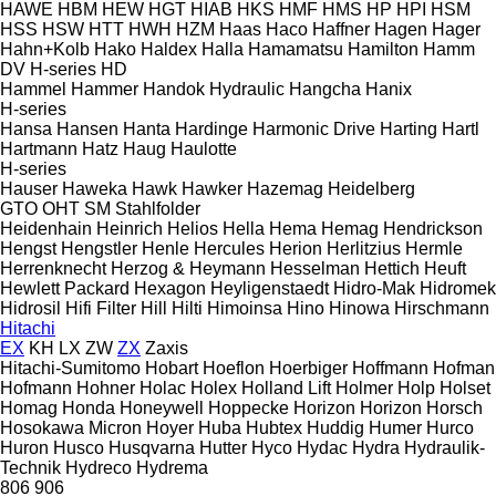
HAWE
HBM
HEW
HGT
HIAB
HKS
HMF
HMS
HP
HPI
HSM
HSS
HSW
HTT
HWH
HZM
Haas
Haco
Haffner
Hagen
Hager
Hahn+Kolb
Hako
Haldex
Halla
Hamamatsu
Hamilton
Hamm
DV
H-series
HD
Hammel
Hammer
Handok Hydraulic
Hangcha
Hanix
H-series
Hansa
Hansen
Hanta
Hardinge
Harmonic Drive
Harting
Hartl
Hartmann
Hatz
Haug
Haulotte
H-series
Hauser
Haweka
Hawk
Hawker
Hazemag
Heidelberg
GTO
OHT
SM
Stahlfolder
Heidenhain
Heinrich
Helios
Hella
Hema
Hemag
Hendrickson
Hengst
Hengstler
Henle
Hercules
Herion
Herlitzius
Hermle
Herrenknecht
Herzog & Heymann
Hesselman
Hettich
Heuft
Hewlett Packard
Hexagon
Heyligenstaedt
Hidro-Mak
Hidromek
Hidrosil
Hifi Filter
Hill
Hilti
Himoinsa
Hino
Hinowa
Hirschmann
Hitachi
EX
KH
LX
ZW
ZX
Zaxis
Hitachi-Sumitomo
Hobart
Hoeflon
Hoerbiger
Hoffmann
Hofman
Hofmann
Hohner
Holac
Holex
Holland Lift
Holmer
Holp
Holset
Homag
Honda
Honeywell
Hoppecke
Horizon
Horizon
Horsch
Hosokawa Micron
Hoyer
Huba
Hubtex
Huddig
Humer
Hurco
Huron
Husco
Husqvarna
Hutter
Hyco
Hydac
Hydra
Hydraulik-
Technik
Hydreco
Hydrema
806
906