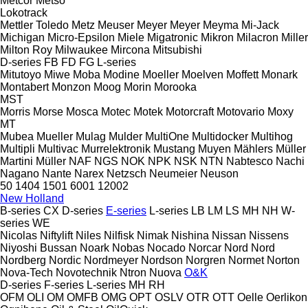
Metcor
Metso
Lokotrack
Mettler Toledo
Metz
Meuser
Meyer
Meyer
Meyma
Mi-Jack
Michigan
Micro-Epsilon
Miele
Migatronic
Mikron
Milacron
Miller
Milton Roy
Milwaukee
Mircona
Mitsubishi
D-series
FB
FD
FG
L-series
Mitutoyo
Miwe
Moba
Modine
Moeller
Moelven
Moffett
Monark
Montabert
Monzon
Moog
Morin
Morooka
MST
Morris
Morse
Mosca
Motec
Motek
Motorcraft
Motovario
Moxy
MT
Mubea
Mueller
Mulag
Mulder
MultiOne
Multidocker
Multihog
Multipli
Multivac
Murrelektronik
Mustang
Muyen
Mählers
Müller
Martini
Müller
NAF
NGS
NOK
NPK
NSK
NTN
Nabtesco
Nachi
Nagano
Nante
Narex
Netzsch
Neumeier
Neuson
50
1404
1501
6001
12002
New Holland
B-series
CX
D-series
E-series
L-series
LB
LM
LS
MH
NH
W-
series
WE
Nicolas
Niftylift
Niles
Nilfisk
Nimak
Nishina
Nissan
Nissens
Niyoshi Bussan
Noark
Nobas
Nocado
Norcar
Nord
Nord
Nordberg
Nordic
Nordmeyer
Nordson
Norgren
Normet
Norton
Nova-Tech
Novotechnik
Ntron
Nuova
O&K
D-series
F-series
L-series
MH
RH
OFM
OLI
OM
OMFB
OMG
OPT
OSLV
OTR
OTT
Oelle
Oerlikon