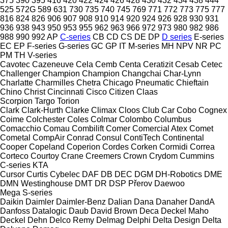
375
390
395
416
420
422
424
426
428
430
432
434
438
444
525
572G
589
631
730
735
740
745
769
771
772
773
775
777
816
824
826
906
907
908
910
914
920
924
926
928
930
931
936
938
943
950
953
955
962
963
966
972
973
980
982
986
988
990
992
AP
C-series
CB
CD
CS
DE
DP
D series
E-series
EC
EP
F-series
G-series
GC
GP
IT
M-series
MH
NPV
NR
PC
PM
TH
V-series
Cavotec
Cazeneuve
Cela
Cemb
Centa
Ceratizit
Cesab
Cetec
Challenger
Champion
Champion
Changchai
Char-Lynn
Charlatte
Charmilles
Chetra
Chicago Pneumatic
Chieftain
Chino
Christ
Cincinnati
Cisco
Citizen
Claas
Scorpion
Targo
Torion
Clark
Clark-Hurth
Clarke
Climax
Cloos
Club Car
Cobo
Cognex
Coime
Colchester
Coles
Colmar
Colombo
Columbus
Comacchio
Comau
Combilift
Comer
Comercial Atex
Comet
Cometal
CompAir
Conrad
Consul
ContiTech
Continental
Cooper
Copeland
Coperion
Cordes
Corken
Cormidi
Correa
Corteco
Courtoy
Crane
Creemers
Crown
Crydom
Cummins
C-series
KTA
Cursor
Curtis
Cybelec
DAF
DB
DEC
DGM
DH-Robotics
DME
DMN Westinghouse
DMT
DR
DSP Přerov
Daewoo
Mega
S-series
Daikin
Daimler
Daimler-Benz
Dalian
Dana
Danaher
DandA
Danfoss
Datalogic
Daub
David Brown
Deca
Deckel Maho
Deckel
Dehn
Delco Remy
Delmag
Delphi
Delta Design
Delta