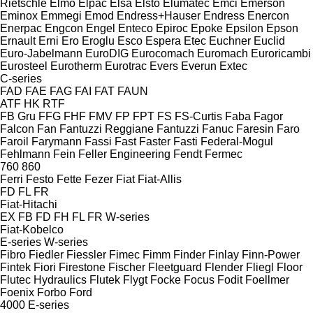
Rietschle
Elmo
Elpac
Elsa
Elsto
Elumatec
Emci
Emerson
Eminox
Emmegi
Emod
Endress+Hauser
Endress
Enercon
Enerpac
Engcon
Engel
Enteco
Epiroc
Epoke
Epsilon
Epson
Ernault
Erni
Ero
Eroglu
Esco
Espera
Etec
Euchner
Euclid
Euro-Jabelmann
EuroDIG
Eurocomach
Euromach
Euroricambi
Eurosteel
Eurotherm
Eurotrac
Evers
Everun
Extec
C-series
FAD
FAE
FAG
FAI
FAT
FAUN
ATF
HK
RTF
FB Gru
FFG
FHF
FMV
FP
FPT
FS
FS-Curtis
Faba
Fagor
Falcon
Fan
Fantuzzi Reggiane
Fantuzzi
Fanuc
Faresin
Faro
Faroil
Farymann
Fassi
Fast
Faster
Fasti
Federal-Mogul
Fehlmann
Fein
Feller Engineering
Fendt
Fermec
760
860
Ferri
Festo
Fette
Fezer
Fiat
Fiat-Allis
FD
FL
FR
Fiat-Hitachi
EX
FB
FD
FH
FL
FR
W-series
Fiat-Kobelco
E-series
W-series
Fibro
Fiedler
Fiessler
Fimec
Fimm
Finder
Finlay
Finn-Power
Fintek
Fiori
Firestone
Fischer
Fleetguard
Flender
Fliegl
Floor
Flutec Hydraulics
Flutek
Flygt
Focke
Focus
Fodit
Foellmer
Foenix
Forbo
Ford
4000
E-series