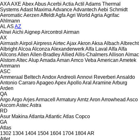
AXA
AXE
Abex
Abus
Acerbi
Actia
Actil
Adams Thermal
Systems
Adast Maxima
Advance
Advantech
Aebi Schmidt
Aeromatic
Aerzen
Affeldt
Agfa
Agri World
Agria
Agrifac
Ahlmann
AL
AS
AZ
Ahwi
Aichi
Aignep
Aircontrol
Airman
AX
Airmash
Airpol
Airpress
Airtec
Ajax
Akron
Aksa
Albach
Albrecht
Albright
Alcoa
Alconza
Alexanderwerk
Alfa Laval
Alfa
Alfa
Allcons
Allen
Allen‑Bradley
Allied
Allis-Chalmers
Allison
Almac
Alstom
Altec
Alup
Amada
Aman
Amco Veba
American
Ametek
Ammann
ASC
Ammeraal Beltech
Andox
Andreoli
Annovi Reverberi
Ansaldo
Antonio Carraro
Apageo
Apex
Apollo
Aral
Aramine
Arburg
Arden
QA
Argo
Argo
Arjes
Armacell
Armatury
Arntz
Aron
Arrowhead
Asco
Ascom
Astec
Astra
RD
Asur Makina
Atlanta
Atlantic
Atlas Copco
GA
Atlas
1302
1304
1404
1504
1604
1704
1804
AR
Atlet